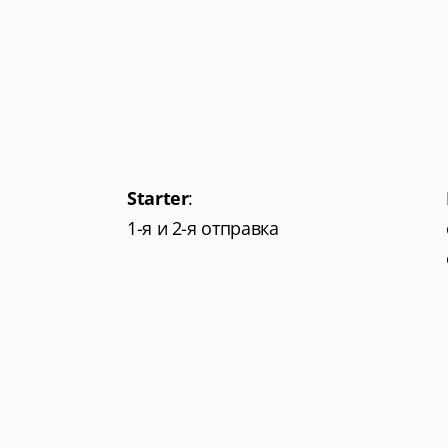
Как
действуют
сп
Starter
:
1-я и 2-я отправка