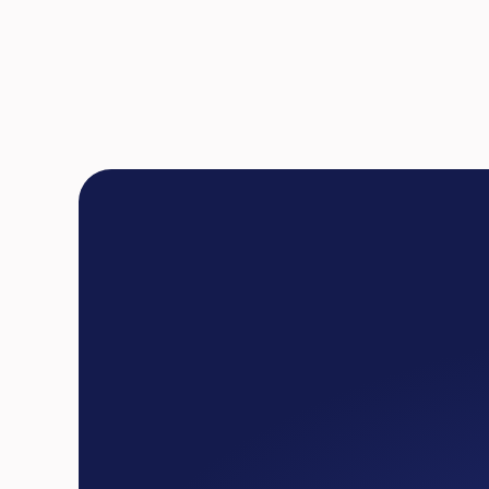
Выберите
сво
уровень
услов
/Starter