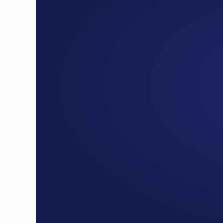
€49*
/за отправление до 1кг
1-2 отправлений в месяц
Отправьте заявку
Отправьте заявку
Основной специальный тариф
Для документов до 1 кг
Бесплатный забор с адреса**
Бесплатная упаковка
Личный кабинет для 
оформления и   контроля 
отправлений
Забор в субботу
Пост-оплата