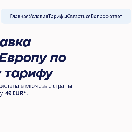
Главная
Условия
Тарифы
Связаться
Вопрос-ответ
авка 
Европу по 
 тарифу
истана в ключевые страны 
  
49 EUR*.
ый тариф 49 EUR*
Короткие сроки доставки
Гара