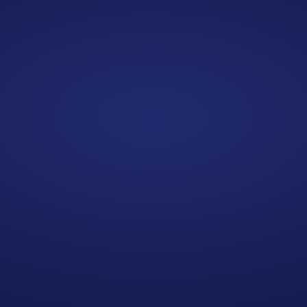
€47*
/за отправление до 1кг
3-9 отправлений в месяц   
Активируется с 3-й отправки
Отправьте заявку
Отправьте заявку
Для активных клиентов
Для документов до 1 кг
Бесплатный забор с адреса**
Бесплатная упаковка
Личный кабинет для 
оформления и   контроля 
отправлений
Забор в субботу
Пост-оплата