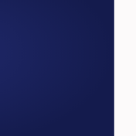
€45*
/за отправление до 1кг
От 10 отправлений в месяц  
Активируется с 10-й отправки
Отправьте заявку
Отправьте заявку
Все что входит в Pro
Индивидуальные условия для   
регулярных отправок
Переход на корпоративный   
формат работы
Личный кабинет для 
оформления и   контроля 
отправлений
Забор в субботу
Пост-оплата