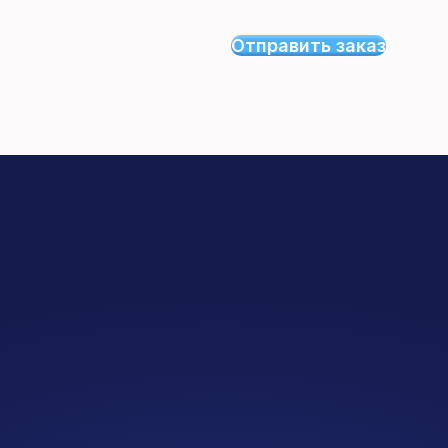
Отправить заказ
й
ий
/Pro
Популярный тариф