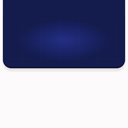
Получите
бесплатную
консультацию!
Позвоните по номеру: 9500
Мы всегда готовы ответить на любые ваши 
вопросы
Главный офис в г. Душанбе: 
ул. Дружба Народов 
62