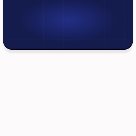
Получите
бесплатную
консультацию!
Позвоните по номеру: 9500
Мы всегда готовы ответить на любые ваши 
вопросы
Главный офис в г. Душанбе: 
ул. Дружба Народов 
62
Офис в г. Худжанд: 
ул. И. Сомони 175
Телефон (Call center): 
9500
Телефон (Худжанд): 
11 204 9500