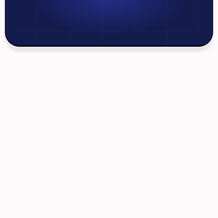
Позвоните по номеру: 9500
Мы всегда готовы ответить на любые ваши 
вопросы
Главный офис в г. Душанбе: 
ул. Дружба Народов 
62
Офис в г. Худжанд: 
ул. И. Сомони 175
Телефон (Call center): 
9500
Телефон (Худжанд): 
11 204 9500
Email: 
info@borex.tj