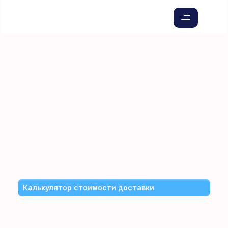
Из
Таджикистана
в
Казахстан
и
из
Казахстана
в
Таджикистан:
быстро,
удобно
и
с
официальным
оформлением.
Калькулятор стоимости доставки