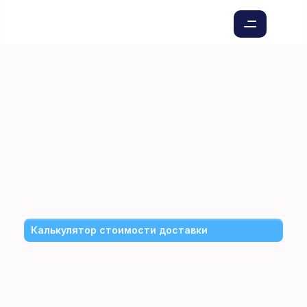
Международная
доставка
и
экспресс-доставка
по
Таджикистану
для
компаний
и
юридических
лиц:
быстро,
официально,
удобно
и
надёжно.
Калькулятор стоимости доставки