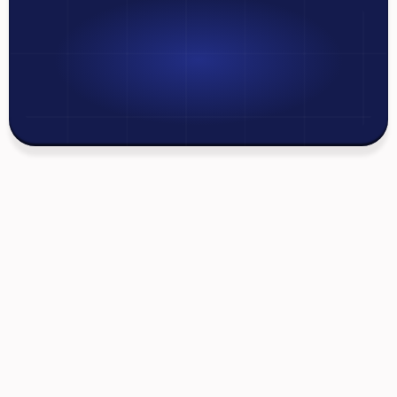
Получите
бесплатную
консультацию!
Позвоните по номеру: 9500
Мы всегда готовы ответить на любые ваши 
вопросы
Главный офис в г. Душанбе: 
ул. Дружба Народов 
62
Офис в г. Худжанд: 
ул. И. Сомони 175
Телефон (Call center): 
9500
Телефон (Худжанд): 
11 204 9500